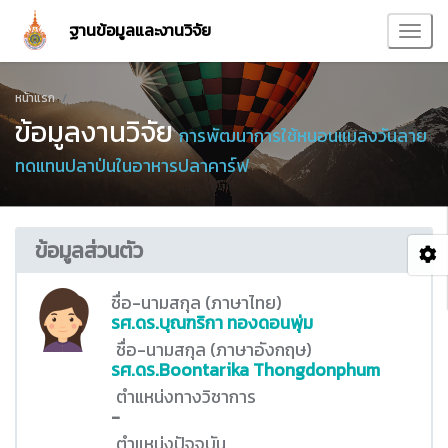
ฐานข้อมูลและงานวิจัย
หน้าแรก
ข้อมูลงานวิจัย
การพัฒนาการใช้หนอนแมลงวันลาย
ทดแทนปลาป่นในอาหารปลาคาร์ฟ
ข้อมูลส่วนตัว
ชื่อ-นามสกุล (ภาษาไทย)
รศ.ดร.บุณฑริกา ทองดอนพุ่ม
ชื่อ-นามสกุล (ภาษาอังกฤษ)
รศ.ดร.Boontarika Thongdonphum
ตำแหน่งทางวิชาการ
-
ตำแหน่งปัจจุบัน