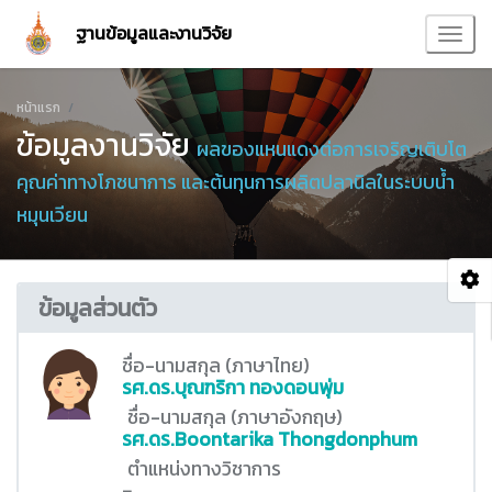
ฐานข้อมูลและงานวิจัย
หน้าแรก
ข้อมูลงานวิจัย
ผลของแหนแดงต่อการเจริญเติบโต
คุณค่าทางโภชนาการ และต้นทุนการผลิตปลานิลในระบบน้ำ
หมุนเวียน
ข้อมูลส่วนตัว
ชื่อ-นามสกุล (ภาษาไทย)
รศ.ดร.บุณฑริกา ทองดอนพุ่ม
ชื่อ-นามสกุล (ภาษาอังกฤษ)
รศ.ดร.Boontarika Thongdonphum
ตำแหน่งทางวิชาการ
-