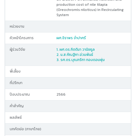
production cost of nile tilapia
(Oreochromis niloticus) in Recirculating
System
หน่วยงาน
หัวหน้าโครงการ
ผศ.จิราพร จำปาศรี
ผู้ร่วมวิจัย
1. ผศ.ดร.กิตติมา วานิชกูล
2. น.ส.กัณฐิกา อ่วมพันธ์
3. รศ.ดร.บุณฑริกา ทองดอนพุ่ม
พี่เลี้ยง
ที่ปรึกษา
ปีงบประมาณ
2566
คำสำคัญ
ผลลัพธ์
บทคัดย่อ (ภาษาไทย)