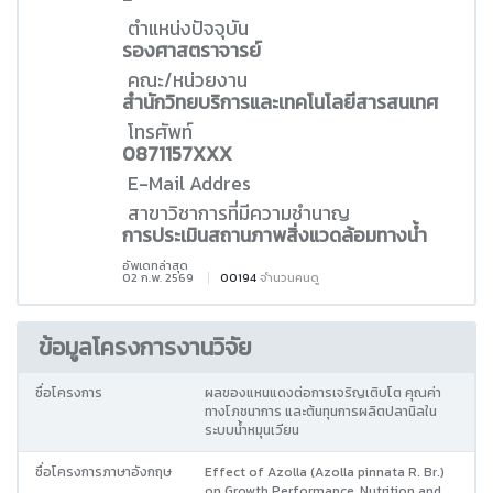
ตำแหน่งปัจจุบัน
รองศาสตราจารย์
คณะ/หน่วยงาน
สำนักวิทยบริการและเทคโนโลยีสารสนเทศ
โทรศัพท์
0871157XXX
E-Mail Addres
สาขาวิชาการที่มีความชำนาญ
การประเมินสถานภาพสิ่งแวดล้อมทางน้ำ
อัพเดทล่าสุด
02 ก.พ. 2569
00194
จำนวนคนดู
ข้อมูลโครงการงานวิจัย
ชื่อโครงการ
ผลของแหนแดงต่อการเจริญเติบโต คุณค่า
ทางโภชนาการ และต้นทุนการผลิตปลานิลใน
ระบบน้ำหมุนเวียน
ชื่อโครงการภาษาอังกฤษ
Effect of Azolla (Azolla pinnata R. Br.)
on Growth Performance, Nutrition and