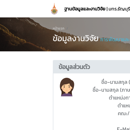
ฐานข้อมูลและงานวิจัย
| มทร.ธัญบุ
หน้าแรก
ข้อมูลงานวิจัย
การพัฒนาและสร
ข้อมูลส่วนตัว
ชื่อ-นามสกุล
ชื่อ-นามสกุล (ภา
ตำแหน่งท
ตำแหน
คณะ/
E-Mai