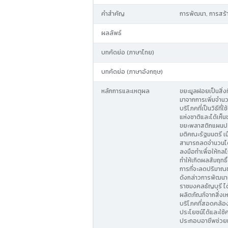
คำสำคัญ
การพัฒนา, การสร้าง
ผลลัพธ์
บทคัดย่อ (ภาษาไทย)
บทคัดย่อ (ภาษาอังกฤษ)
หลักการและเหตุผล
ขยะมูลฝอยเป็นสิ่ง
มาจากการเพิ่มจำนว
บริโภคที่เป็นวิธีท
แห่งชาติและได้เห
ขยะพลาสติกแผนปฏ
มติคณะรัฐมนตรี เมื
สามารถลดจำนวนได้
ลงมือทำเพื่อให้กลไ
ทำให้เกิดผลสัมฤทธิ
การที่จะลดปริมาณ
ดังกล่าวการพัฒนาแ
ราชมงคลธัญบุรี ได
ผลิตภัณฑ์จากสิ่งเ
บริโภคที่สอดคล้อ
ประโยชน์ได้และใช้
ประกอบอาชีพช่วยเห