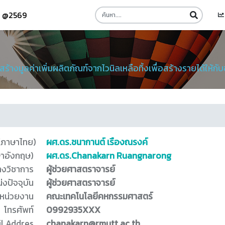
รี @2569
้างมูลค่าเพิ่มผลิตภัณฑ์จากไวนิลเหลือทิ้งเพื่อสร้างรายได้ให้กั
 (ภาษาไทย)
ผศ.ดร.ชนากานต์ เรืองณรงค์
ษาอังกฤษ)
ผศ.ดร.Chanakarn Ruangnarong
างวิชาการ
ผู้ช่วยศาสตราจารย์
่งปัจจุบัน
ผู้ช่วยศาสตราจารย์
หน่วยงาน
คณะเทคโนโลยีคหกรรมศาสตร์
โทรศัพท์
0992935XXX
l Addres
chanakarn@rmutt.ac.th