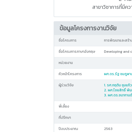
สาขาวิชาการที่มี
ข้อมูลโครงการงานวิจัย
ชื่อโครงการ
การพัฒนาและสร้างมู
ชื่อโครงการภาษาอังกฤษ
Developing and 
หน่วยงาน
หัวหน้าโครงการ
ผศ.ดร.รัฐ ชมภูพา
ผู้ร่วมวิจัย
1. รศ.กฤติน ชุมแก้ว
2. ผศ.ไชยสิทธิ์ พันธ
3. ผศ.ดร.ชนากานต
พี่เลี้ยง
ที่ปรึกษา
ปีงบประมาณ
2563