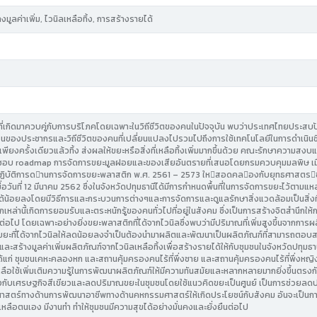
มูลค่าเพิ่ม, ไวนิลเหลือทิ้ง, การสร้างรายได้
ที่เกิดมาควบคู่กับการบริโภคโดยเฉพาะในวิถีชีวิตของคนในปัจจุบัน พบว่าประเทศไทยประสบปัญห
นของประชากรและวิถีชีวิตของคนที่เปลี่ยนแปลงไปรวมไปถึงการใช้เทคโนโลยีในการดำเนินชีวิ
ี่ใช้เพียงครั้งเดียวแล้วทิ้ง ส่งผลให้ขยะหรือสิ่งที่เหลือทิ้งเพิ่มมากขึ้นด้วย คณะรักษาควา
็นชอบ roadmap การจัดการขยะมูลฝอยและของเสียอันตรายที่เสนอโดยกรมควบคุมมลพิษ เมื่อ
ิบัติการดานการจัดการขยะพลาสติก พ.ศ. 2561 – 2573 ใหสอดคลองกับยุทธศาสตร
่อวันที่ 12 มีนาคม 2562 ซึ่งในจังหวัดปทุมธานีได้มีการกำหนดพื้นที่ในการจัดการขยะไว้ตามแหล่
น้อยลงโดยมีวิธีการและกระบวนการต่างๆและการจัดการและดูแลรักษาสิ่งแวดล้อมเป็นสิ่งที่
กเหล่านี้เกิดการยอมรับและตระหนักรู้ของคนทั่วไปที่อยู่ในสังคม ซึ่งเป็นการสร้างจิตสำนึกให้
์ต่อไป โดยเฉพาะอย่างยิ่งขยะพลาสติกที่ได้จากไวนิลซึ่งพบว่ามีปริมาณที่เพิ่มสูงขึ้นจากการผ
ขยะที่ได้จากไวนิลให้ลดน้อยลงจำเป็นต้องนำมาผลิตและพัฒนาเป็นผลิตภัณฑ์ที่สามารถต
ละสร้างมูลค่าเพิ่มผลิตภัณฑ์จากไวนิลเหลือทิ้งเพื่อสร้างรายได้ให้กับชุมชนในจังหวัดปทุม
้แก่ ชุมชนเคหะคลองหก และสถานคุ้มครองคนไร้ที่พึ่งชาย และสถานคุ้มครองคนไร้ที่พึ่งหญิง
หลือใช้เพิ่มเติมความรู้ในการพัฒนาผลิตภัณฑ์ให้มีความทันสมัยและหลากหลายมากยิ่งขึ้นตร
งกับเศรษฐกิจสีเขียวและลดปริมาณขยะในชุมชนโดยใช้แนวคิดขยะเป็นศูนย์ เป็นการช่วยลดปร
ศาสตร์ทางด้านการพัฒนาอาชีพทางด้านคหกรรมศาสตร์ให้เกิดประโยชน์กับสังคม อันจะเป็นกา
ลือตนเอง มีงานทำ ทำให้ชุมชนมีความสุขได้อย่างมั่นคงและยั่งยืนต่อไป