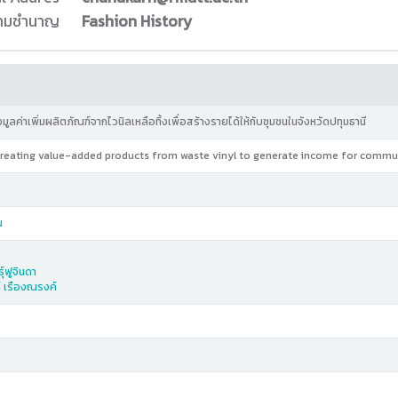
ความชำนาญ
Fashion History
ลค่าเพิ่มผลิตภัณฑ์จากไวนิลเหลือทิ้งเพื่อสร้างรายได้ให้กับชุมชนในจังหวัดปทุมธานี
creating value-added products from waste vinyl to generate income for commun
น
ุ์ฟูจินดา
์ เรืองณรงค์