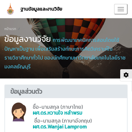
ฐานข้อมูลและงานวิจัย
หน้าแรก
ข้อมูลงานวิจัย
การพัฒนาเทคนิคการสอนโดยใช้
ปัญหาเป็นฐาน เพื่อเสริมสร้างทักษะการคิดวิเคราะห์ใน
รายวิชาศึกษาทั่วไป ของนักศึกษามหาวิทยาลัยเทคโนโลยีราช
มงคลธัญบุรี
ข้อมูลส่วนตัว
ชื่อ-นามสกุล (ภาษาไทย)
ผศ.ดร.หวานใจ หลำพรม
ชื่อ-นามสกุล (ภาษาอังกฤษ)
ผศ.ดร.Wanjai Lamprom