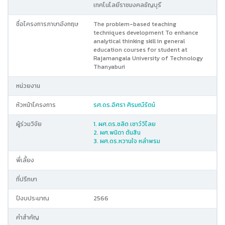
เทคโนโลยีราชมงคลธัญบุรี
ชื่อโครงการภาษาอังกฤษ
The problem-based teaching
techniques development To enhance
analytical thinking skill in general
education courses for student at
Rajamangala University of Technology
Thanyaburi
หน่วยงาน
หัวหน้าโครงการ
รศ.ดร.อิศรา ศิรมณีรัตน์
ผู้ร่วมวิจัย
1. ผศ.ดร.ชลิต เชาว์วิไลย
2. ผศ.พนิดา ตันสิน
3. ผศ.ดร.หวานใจ หลำพรม
พี่เลี้ยง
ที่ปรึกษา
ปีงบประมาณ
2566
คำสำคัญ