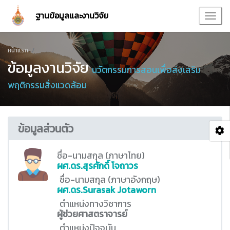
ฐานข้อมูลและงานวิจัย
หน้าแรก
ข้อมูลงานวิจัย
นวัตกรรมการสอนเพื่อส่งเสริม
พฤติกรรมสิ่งแวดล้อม
ข้อมูลส่วนตัว
ชื่อ-นามสกุล (ภาษาไทย)
ผศ.ดร.สุรศักดิ์ โจถาวร
ชื่อ-นามสกุล (ภาษาอังกฤษ)
ผศ.ดร.Surasak Jotaworn
ตำแหน่งทางวิชาการ
ผู้ช่วยศาสตราจารย์
ตำแหน่งปัจจุบัน