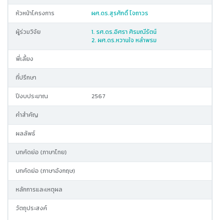
หัวหน้าโครงการ
ผศ.ดร.สุรศักดิ์ โจถาวร
ผู้ร่วมวิจัย
1. รศ.ดร.อิศรา ศิรมณีรัตน์
2. ผศ.ดร.หวานใจ หลำพรม
พี่เลี้ยง
ที่ปรึกษา
ปีงบประมาณ
2567
คำสำคัญ
ผลลัพธ์
บทคัดย่อ (ภาษาไทย)
บทคัดย่อ (ภาษาอังกฤษ)
หลักการและเหตุผล
วัตถุประสงค์