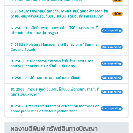
5. 2564 : การศึกษาสมบัติทางกายภาพและสมบัติของผ้าทอจากเส้น
ผู้ร่วม
ด้ายใยผสมฟิลาเจนร่วมกับเส้นใยสับปะรดย้อมสีครามธรรมชาติ
6. 2563 : ประสิทธิภาพการลอกกาวไหมอีรี่ด้วยสารละลายขี้
Corresponding
เถ้าจากใบกล้วยและสบู่มาตรฐาน
7. 2562 : Moisture Management Behavior of Summer
Corresponding
Cooling Towels.
8. 2560 : สมบัติทางกายภาพของเส้นใยสับปะรดและการ
Corresponding
ทดสอบเชิงกลเพื่อประยุกต์ใช้เป็นแผ่นขัดผิว
9. 2561 : สมบัติทางกายภาพของผ้ายก เดนิมนคร
Corresponding
10. 2563 : การประยุกต์ใช้แป้งเมล็ดขนุนเพื่อทดแทนสารกั้นสี
Corresponding
ในการเขียนผ้าบาติก
11. 2562 : Effects of different extraction methods on
Corresponding
some properties of water hyacinth fiber.
ผลงานตีพิมพ์ ทรัพย์สินทางปัญญา