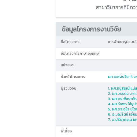
สาขาวิชาการที่มี
ข้อมูลโครงการงานวิจัย
ชื่อโครงการ
การพัฒนารูปแบบโป
ชื่อโครงการภาษาอังกฤษ
หน่วยงาน
หัวหน้าโครงการ
ผศ.ยชญ์รวินทร์ จร
ผู้ร่วมวิจัย
1. ผศ.อนุสรณ์ แน่
2. ผศ.วรรัตน์ มาก
3. ผศ.ดร.พัชราภัณ
4. ผศ.รัชพร ใช้ธู
5. ผศ.ดร.อุไร นิโรธ
6. อ.มณีรัตน์ เอี่ย
7. อ.ปริยาภรณ์ ม
พี่เลี้ยง