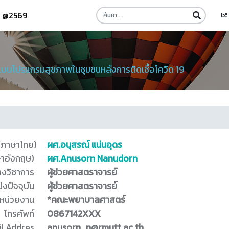
รี @2569
บบโปรแกรมสุขภาพในชุมชนหลังการติดเชื้อโควิด 19
 (ภาษาไทย)
ผศ.อนุสรณ์ แน่นอุดร
ษาอังกฤษ)
ผศ.Anusorn Nanudorn
างวิชาการ
ผู้ช่วยศาสตราจารย์
่งปัจจุบัน
ผู้ช่วยศาสตราจารย์
หน่วยงาน
*คณะพยาบาลศาสตร์
โทรศัพท์
0867142XXX
l Addres
anusorn_n@rmutt.ac.th