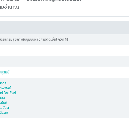
ความชำนาญ
รแกรมสุขภาพในชุมชนหลังการติดเชื้อโควิด 19
บุรมย์
นอุดร
เทพพงษ์
ฑ์ ไชยสังข์
ปทอง
นันท์
มอนันต์
ณีแดง