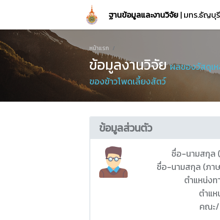
ฐานข้อมูลและงานวิจัย
| มทร.ธัญบุ
หน้าแรก
ข้อมูลงานวิจัย
ผลของวัสดุเห
ของข้าวโพดเลี้ยงสัตว์
ข้อมูลส่วนตัว
ชื่อ-นามสกุล
ชื่อ-นามสกุล (ภา
ตำแหน่งท
ตำแหน
คณะ/