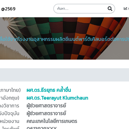
รี @2569
ลือใช้จากโรงงานอุสาหกรรมผลิตซีเมนต์พาร์ติเคิลบอร์ดต่อการป
 (ภาษาไทย)
ผศ.ดร.ธีรยุทธ คล้ำชื่น
ษาอังกฤษ)
ผศ.ดร.Teerayut Klumchaun
างวิชาการ
ผู้ช่วยศาสตราจารย์
่งปัจจุบัน
ผู้ช่วยศาสตราจารย์
หน่วยงาน
คณะเทคโนโลยีการเกษตร