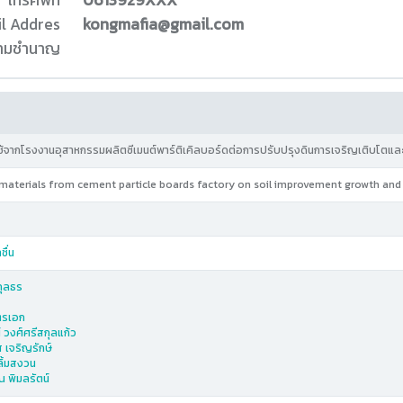
โทรศัพท์
0613929XXX
l Addres
kongmafia@gmail.com
ความชำนาญ
ช้จากโรงงานอุสาหกรรมผลิตซีเมนต์พาร์ติเคิลบอร์ดต่อการปรับปรุงดินการเจริญเติบโตแล
materials from cement particle boards factory on soil improvement growth and
ชื่น
กุลธร
ิตรเอก
์ วงศ์ศรีสกุลแก้ว
 เจริญรักษ์
ลิ้มสงวน
 พิมลรัตน์