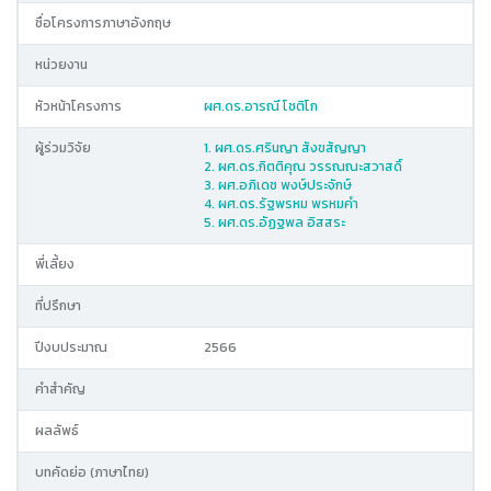
ชื่อโครงการภาษาอังกฤษ
หน่วยงาน
หัวหน้าโครงการ
ผศ.ดร.อารณี โชติโก
ผู้ร่วมวิจัย
1. ผศ.ดร.ศรินญา สังขสัญญา
2. ผศ.ดร.กิตติคุณ วรรณณะสวาสดิ์
3. ผศ.อภิเดช พงษ์ประจักษ์
4. ผศ.ดร.รัฐพรหม พรหมคำ
5. ผศ.ดร.อัฏฐพล อิสสระ
พี่เลี้ยง
ที่ปรึกษา
ปีงบประมาณ
2566
คำสำคัญ
ผลลัพธ์
บทคัดย่อ (ภาษาไทย)