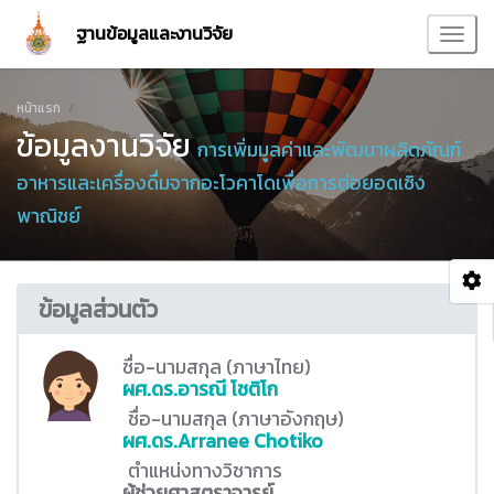
ฐานข้อมูลและงานวิจัย
หน้าแรก
ข้อมูลงานวิจัย
การเพิ่มมูลค่าและพัฒนาผลิตภัณฑ์
อาหารและเครื่องดื่มจากอะโวคาโดเพื่อการต่อยอดเชิง
พาณิชย์
ข้อมูลส่วนตัว
ชื่อ-นามสกุล (ภาษาไทย)
ผศ.ดร.อารณี โชติโก
ชื่อ-นามสกุล (ภาษาอังกฤษ)
ผศ.ดร.Arranee Chotiko
ตำแหน่งทางวิชาการ
ผู้ช่วยศาสตราจารย์