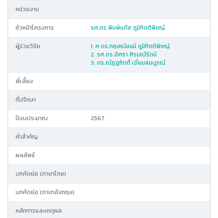
หน่วยงาน
หัวหน้าโครงการ
รศ.ดร.พิมพ์นภัส ภูมิกิตติพิชญ์
ผู้ร่วมวิจัย
1. ศ.ดร.กฤษณ์ชนม์ ภูมิกิตติพิชญ์
2. รศ.ดร.อิศรา ศิรมณีรัตน์
3. ดร.ณัฏฐกิตติ์ เอี่ยมสมบูรณ์
พี่เลี้ยง
ที่ปรึกษา
ปีงบประมาณ
2567
คำสำคัญ
ผลลัพธ์
บทคัดย่อ (ภาษาไทย)
บทคัดย่อ (ภาษาอังกฤษ)
หลักการและเหตุผล