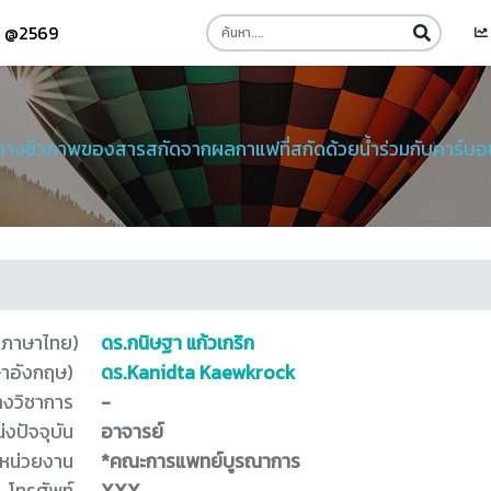
รี @2569
ทางชีวภาพของสารสกัดจากผลกาแฟที่สกัดด้วยน้ำร่วมกับคาร์บอนไ
 (ภาษาไทย)
ดร.กนิษฐา แก้วเกริก
ษาอังกฤษ)
ดร.Kanidta Kaewkrock
างวิชาการ
-
่งปัจจุบัน
อาจารย์
หน่วยงาน
*คณะการแพทย์บูรณาการ