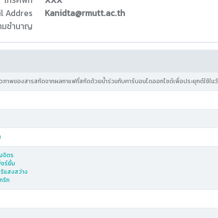
โทรศัพท์
XXX
l Addres
Kanidta@rmutt.ac.th
ความชำนาญ
ชีวภาพของสารสกัดจากผลกาแฟที่สกัดด้วยน้ำร่วมกับคาร์บอนไดออกไซด์เพื่อประยุกต์ใช้ใน
ต
ิงจิตร
ชร์ยิ้ม
ิริแสงสว่าง
กริก