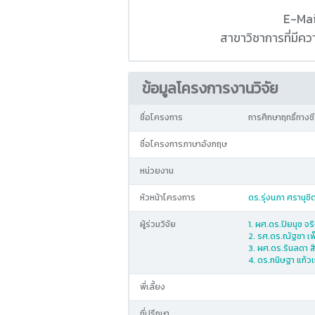
E-Mai
สาขาวิชาการที่มี
ข้อมูลโครงการงานวิจัย
ชื่อโครงการ
การศึกษาฤทธิ์ทาง
ชื่อโครงการภาษาอังกฤษ
หน่วยงาน
หัวหน้าโครงการ
ดร.รุ่งนภา ศรานุชิ
ผู้ร่วมวิจัย
1. ผศ.ดร.ปิยนุช จร
2. รศ.ดร.ณัฐชา เพ็
3. ผศ.ดร.รินลดา ส
4. ดร.กนิษฐา แก้วเ
พี่เลี้ยง
ที่ปรึกษา