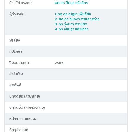
หัวหน้าโครงการ
ผศ.ดร.ปิยนุช จริงจิตร
ผู้ร่วมวิจัย
1. รศ.ดร.ณัฐชา เพ็ชร์ยิ้ม
2. ผศ.ดร.รินลดา สิริแสงสว่าง
3. ดร.รุ่งนภา ศรานุชิต
4. ดร.กนิษฐา แก้วเกริก
พี่เลี้ยง
ที่ปรึกษา
ปีงบประมาณ
2566
คำสำคัญ
ผลลัพธ์
บทคัดย่อ (ภาษาไทย)
บทคัดย่อ (ภาษาอังกฤษ)
หลักการและเหตุผล
วัตถุประสงค์