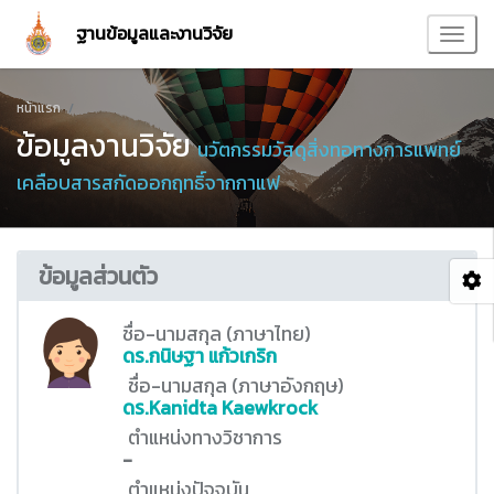
ฐานข้อมูลและงานวิจัย
หน้าแรก
ข้อมูลงานวิจัย
นวัตกรรมวัสดุสิ่งทอทางการแพทย์
เคลือบสารสกัดออกฤทธิ์จากกาแฟ
ข้อมูลส่วนตัว
ชื่อ-นามสกุล (ภาษาไทย)
ดร.กนิษฐา แก้วเกริก
ชื่อ-นามสกุล (ภาษาอังกฤษ)
ดร.Kanidta Kaewkrock
ตำแหน่งทางวิชาการ
-
ตำแหน่งปัจจุบัน