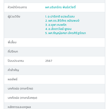
หัวหน้าโครงการ
ผศ.นรินทร์ทร พันธ์สวัสดิ์
ผู้ร่วมวิจัย
1. อ.ปาริชาติ แปลงไธสง
2. ผศ.ดร.สิริภัทร ชมัฒพงษ์
3. อ.ยุพา คงพริก
4. อ.ลัดดาวัลย์ ชูทอง
5. ผศ.กัญญ์ธศยา อัครศิริฐรัตนา
พี่เลี้ยง
ที่ปรึกษา
ปีงบประมาณ
2567
คำสำคัญ
ผลลัพธ์
บทคัดย่อ (ภาษาไทย)
บทคัดย่อ (ภาษาอังกฤษ)
หลักการและเหตุผล