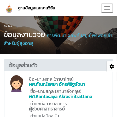
ฐานข้อมูลและงานวิจัย
หน้าแรก
ข้อมูลงานวิจัย
การพัฒนาเจลฟิล์มสมุนไพรพอกเข่า
สำหรับผู้สูงอายุ
ข้อมูลส่วนตัว
ชื่อ-นามสกุล (ภาษาไทย)
ผศ.กัญญ์ธศยา อัครศิริฐรัตนา
ชื่อ-นามสกุล (ภาษาอังกฤษ)
ผศ.Kantasaya Akrasiritrattana
ตำแหน่งทางวิชาการ
ผู้ช่วยศาสตราจารย์
ตำแหน่งปัจจุบัน