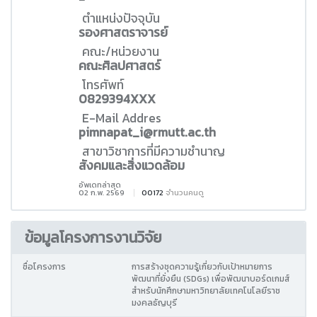
ตำแหน่งปัจจุบัน
รองศาสตราจารย์
คณะ/หน่วยงาน
คณะศิลปศาสตร์
โทรศัพท์
0829394XXX
E-Mail Addres
pimnapat_i@rmutt.ac.th
สาขาวิชาการที่มีความชำนาญ
สังคมและสิ่งแวดล้อม
อัพเดทล่าสุด
02 ก.พ. 2569
00172
จำนวนคนดู
ข้อมูลโครงการงานวิจัย
ชื่อโครงการ
การสร้างชุดความรู้เกี่ยวกับเป้าหมายการ
พัฒนาที่ยั่งยืน (SDGs) เพื่อพัฒนาบอร์ดเกมส์
สำหรับนักศึกษามหาวิทยาลัยเทคโนโลยีราช
มงคลธัญบุรี