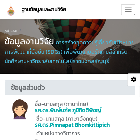
ฐานข้อมูลและงานวิจัย
หน้าแรก
ข้อมูลงานวิจัย
การสร้างชุดความรู้เกี่ยวกับเป้าหมาย
การพัฒนาที่ยั่งยืน (SDGs) เพื่อพัฒนาบอร์ดเกมส์สำหรับ
นักศึกษามหาวิทยาลัยเทคโนโลยีราชมงคลธัญบุรี
ข้อมูลส่วนตัว
ชื่อ-นามสกุล (ภาษาไทย)
รศ.ดร.พิมพ์นภัส ภูมิกิตติพิชญ์
ชื่อ-นามสกุล (ภาษาอังกฤษ)
รศ.ดร.Pimnapat Bhomkittipich
ตำแหน่งทางวิชาการ
-