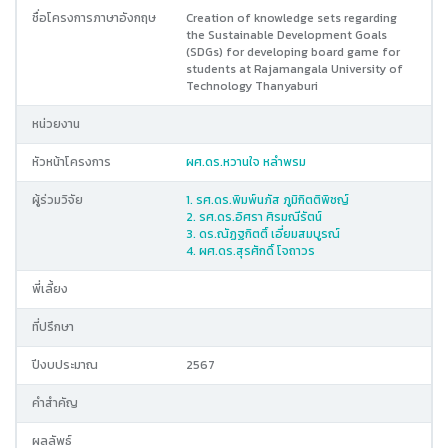
ชื่อโครงการภาษาอังกฤษ
Creation of knowledge sets regarding
the Sustainable Development Goals
(SDGs) for developing board game for
students at Rajamangala University of
Technology Thanyaburi
หน่วยงาน
หัวหน้าโครงการ
ผศ.ดร.หวานใจ หลำพรม
ผู้ร่วมวิจัย
1. รศ.ดร.พิมพ์นภัส ภูมิกิตติพิชญ์
2. รศ.ดร.อิศรา ศิรมณีรัตน์
3. ดร.ณัฏฐกิตติ์ เอี่ยมสมบูรณ์
4. ผศ.ดร.สุรศักดิ์ โจถาวร
พี่เลี้ยง
ที่ปรึกษา
ปีงบประมาณ
2567
คำสำคัญ
ผลลัพธ์