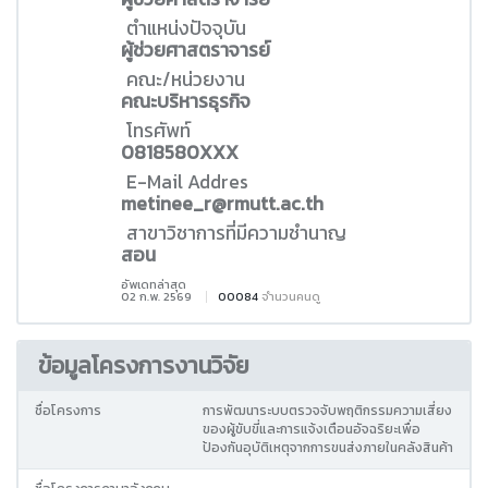
ตำแหน่งปัจจุบัน
ผู้ช่วยศาสตราจารย์
คณะ/หน่วยงาน
คณะบริหารธุรกิจ
โทรศัพท์
0818580XXX
E-Mail Addres
metinee_r@rmutt.ac.th
สาขาวิชาการที่มีความชำนาญ
สอน
อัพเดทล่าสุด
02 ก.พ. 2569
00084
จำนวนคนดู
ข้อมูลโครงการงานวิจัย
ชื่อโครงการ
การพัฒนาระบบตรวจจับพฤติกรรมความเสี่ยง
ของผู้ขับขี่และการแจ้งเตือนอัจฉริยะเพื่อ
ป้องกันอุบัติเหตุจากการขนส่งภายในคลังสินค้า