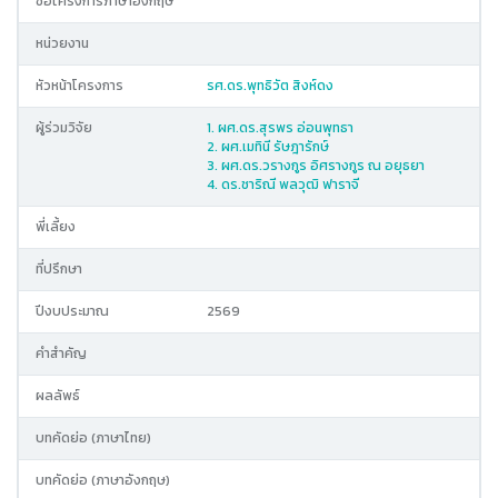
ชื่อโครงการภาษาอังกฤษ
หน่วยงาน
หัวหน้าโครงการ
รศ.ดร.พุทธิวัต สิงห์ดง
ผู้ร่วมวิจัย
1. ผศ.ดร.สุรพร อ่อนพุทธา
2. ผศ.เมทินี รัษฎารักษ์
3. ผศ.ดร.วรางกูร อิศรางกูร ณ อยุธยา
4. ดร.ชาริณี พลวุฒิ ฟาราจี
พี่เลี้ยง
ที่ปรึกษา
ปีงบประมาณ
2569
คำสำคัญ
ผลลัพธ์
บทคัดย่อ (ภาษาไทย)
บทคัดย่อ (ภาษาอังกฤษ)