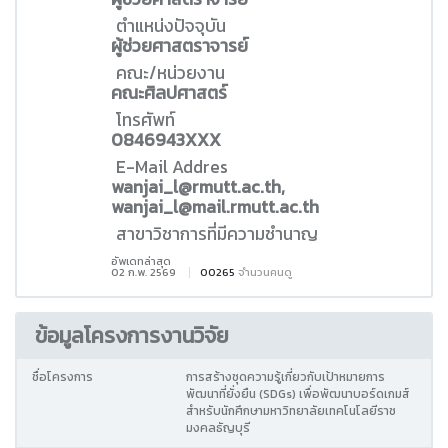
ตำแหน่งปัจจุบัน
ผู้ช่วยศาสตราจารย์
คณะ/หน่วยงาน
คณะศิลปศาสตร์
โทรศัพท์
0846943XXX
E-Mail Addres
wanjai_l@rmutt.ac.th,
wanjai_l@mail.rmutt.ac.th
สาขาวิชาการที่มีความชำนาญ
อัพเดทล่าสุด
02 ก.พ. 2569
00265
จำนวนคนดู
ข้อมูลโครงการงานวิจัย
ชื่อโครงการ
การสร้างชุดความรู้เกี่ยวกับเป้าหมายการ
พัฒนาที่ยั่งยืน (SDGs) เพื่อพัฒนาบอร์ดเกมส์
สำหรับนักศึกษามหาวิทยาลัยเทคโนโลยีราช
มงคลธัญบุรี