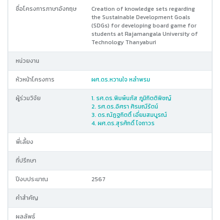
ชื่อโครงการภาษาอังกฤษ
Creation of knowledge sets regarding
the Sustainable Development Goals
(SDGs) for developing board game for
students at Rajamangala University of
Technology Thanyaburi
หน่วยงาน
หัวหน้าโครงการ
ผศ.ดร.หวานใจ หลำพรม
ผู้ร่วมวิจัย
1. รศ.ดร.พิมพ์นภัส ภูมิกิตติพิชญ์
2. รศ.ดร.อิศรา ศิรมณีรัตน์
3. ดร.ณัฏฐกิตติ์ เอี่ยมสมบูรณ์
4. ผศ.ดร.สุรศักดิ์ โจถาวร
พี่เลี้ยง
ที่ปรึกษา
ปีงบประมาณ
2567
คำสำคัญ
ผลลัพธ์