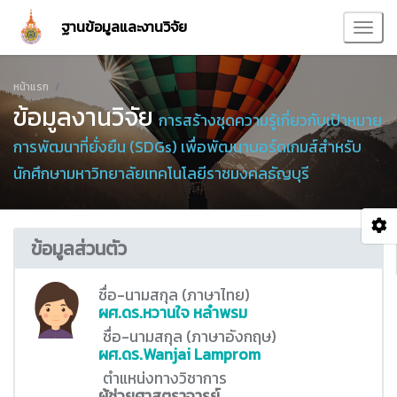
ฐานข้อมูลและงานวิจัย
หน้าแรก
ข้อมูลงานวิจัย
การสร้างชุดความรู้เกี่ยวกับเป้าหมาย
การพัฒนาที่ยั่งยืน (SDGs) เพื่อพัฒนาบอร์ดเกมส์สำหรับ
นักศึกษามหาวิทยาลัยเทคโนโลยีราชมงคลธัญบุรี
ข้อมูลส่วนตัว
ชื่อ-นามสกุล (ภาษาไทย)
ผศ.ดร.หวานใจ หลำพรม
ชื่อ-นามสกุล (ภาษาอังกฤษ)
ผศ.ดร.Wanjai Lamprom
ตำแหน่งทางวิชาการ
ผู้ช่วยศาสตราจารย์