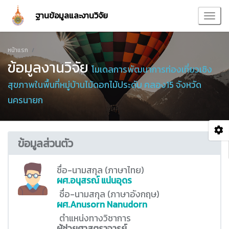
ฐานข้อมูลและงานวิจัย
หน้าแรก
ข้อมูลงานวิจัย
โมเดลการพัฒนาการท่องเที่ยวเชิง
สุขภาพในพื้นที่หมู่บ้านไม้ดอกไม้ประดับ คลอง15 จังหวัด
นครนายก
ข้อมูลส่วนตัว
ชื่อ-นามสกุล (ภาษาไทย)
ผศ.อนุสรณ์ แน่นอุดร
ชื่อ-นามสกุล (ภาษาอังกฤษ)
ผศ.Anusorn Nanudorn
ตำแหน่งทางวิชาการ
ผู้ช่วยศาสตราจารย์