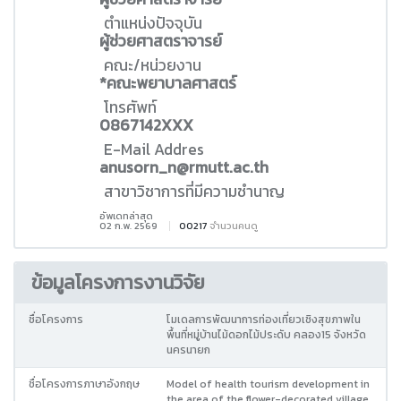
ตำแหน่งปัจจุบัน
ผู้ช่วยศาสตราจารย์
คณะ/หน่วยงาน
*คณะพยาบาลศาสตร์
โทรศัพท์
0867142XXX
E-Mail Addres
anusorn_n@rmutt.ac.th
สาขาวิชาการที่มีความชำนาญ
อัพเดทล่าสุด
02 ก.พ. 2569
00217
จำนวนคนดู
ข้อมูลโครงการงานวิจัย
ชื่อโครงการ
โมเดลการพัฒนาการท่องเที่ยวเชิงสุขภาพใน
พื้นที่หมู่บ้านไม้ดอกไม้ประดับ คลอง15 จังหวัด
นครนายก
ชื่อโครงการภาษาอังกฤษ
Model of health tourism development in
the area of the flower-decorated village,