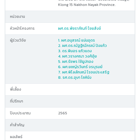
Klong 15 Nakhon Nayak Province.
หน่วยงาน
หัวหน้าโครงการ
ผศ.ดร.พัชราภัณฑ์ ไชยสังข์
ผู้ร่วมวิจัย
1. ผศ.อนุสรณ์ แน่นอุดร
2. ผศ.ดร.ณัฐฐิณีภรณ์ ปิงแก้ว
3. ดร.พิมอร แก้วแดง
4. ผศ.วรางคณา วงศ์อุ้ย
5. ผศ.รัชพร ใช้ธูปทอง
6. ผศ.ยชญ์รวินทร์ จรบุรมย์
7. ผศ.พิไลลักษณ์ โรจนประเสริฐ
8. รศ.ดร.อุษา โถหินัง
พี่เลี้ยง
ที่ปรึกษา
ปีงบประมาณ
2565
คำสำคัญ
ผลลัพธ์