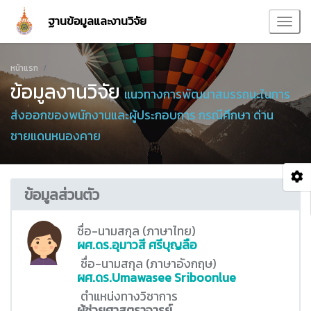
ฐานข้อมูลและงานวิจัย
หน้าแรก
ข้อมูลงานวิจัย
แนวทางการพัฒนาสมรรถนะในการ
ส่งออกของพนักงานและผู้ประกอบการ กรณีศึกษา ด่าน
ชายแดนหนองคาย
ข้อมูลส่วนตัว
ชื่อ-นามสกุล (ภาษาไทย)
ผศ.ดร.อุมาวสี ศรีบุญลือ
ชื่อ-นามสกุล (ภาษาอังกฤษ)
ผศ.ดร.Umawasee Sriboonlue
ตำแหน่งทางวิชาการ
ผู้ช่วยศาสตราจารย์