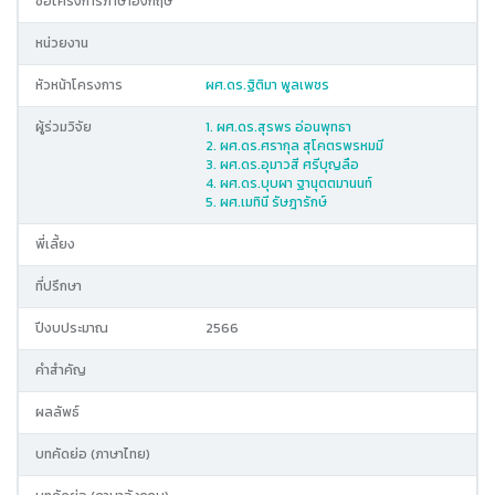
ชื่อโครงการภาษาอังกฤษ
หน่วยงาน
หัวหน้าโครงการ
ผศ.ดร.ฐิติมา พูลเพชร
ผู้ร่วมวิจัย
1. ผศ.ดร.สุรพร อ่อนพุทธา
2. ผศ.ดร.ศรากุล สุโคตรพรหมมี
3. ผศ.ดร.อุมาวสี ศรีบุญลือ
4. ผศ.ดร.บุบผา ฐานุตตมานนท์
5. ผศ.เมทินี รัษฎารักษ์
พี่เลี้ยง
ที่ปรึกษา
ปีงบประมาณ
2566
คำสำคัญ
ผลลัพธ์
บทคัดย่อ (ภาษาไทย)