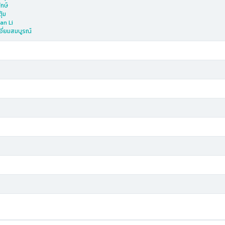
ักษ์
ุ้ม
an Li
เอี่ยมสมบูรณ์