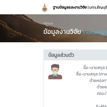
ฐานข้อมูลและงานวิจัย
| มทร.ธัญบุ
หน้าแรก
ข้อมูลงานวิจัย
การพัฒนาศักยภ
ข้อมูลส่วนตัว
ชื่อ-นามสกุล
ชื่อ-นามสกุล (ภา
ตำแหน่งท
ตำแหน
คณะ/
E-Mai