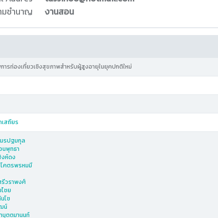
ความชำนาญ
งานสอน
รท่องเที่ยวเชิงสุขภาพสำหรับผู้สูงอายุในยุคปกติใหม่
กเสถียร
 ภมรปฐมกุล
่อนพุทธา
สิงห์ดง
สุโคตรพรหมมี
ศรีวราพงศ์
ยมไชย
ันโช
ฒน์
านุตตมานนท์