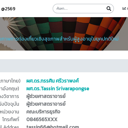
รี @2569
าพการท่องเที่ยวเชิงสุขภาพสำหรับผู้สูงอายุในยุคปกติใหม่
 (ภาษาไทย)
ผศ.ดร.ทรรศิน ศรีวราพงศ์
ษาอังกฤษ)
ผศ.ดร.Tassin Srivarapongse
างวิชาการ
ผู้ช่วยศาสตราจารย์
่งปัจจุบัน
ผู้ช่วยศาสตราจารย์
หน่วยงาน
คณะบริหารธุรกิจ
โทรศัพท์
0846565XXX
l Addres
tassin66@hotmail.com