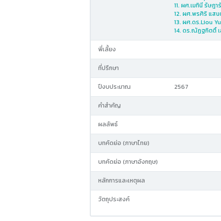
11. ผศ.เมทินี รัษฎาร
12. ผศ.พรศิริ แสนต
13. ผศ.ดร.Liou Yu
14. ดร.ณัฏฐกิตติ์ 
พี่เลี้ยง
ที่ปรึกษา
ปีงบประมาณ
2567
คำสำคัญ
ผลลัพธ์
บทคัดย่อ (ภาษาไทย)
บทคัดย่อ (ภาษาอังกฤษ)
หลักการและเหตุผล
วัตถุประสงค์