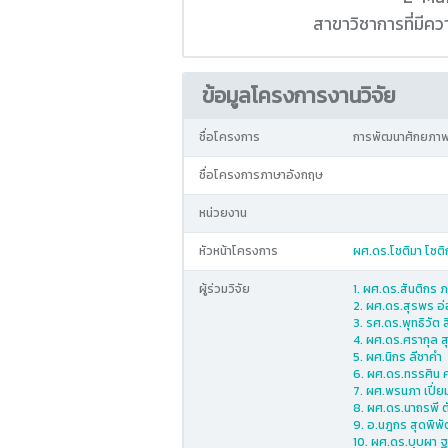
สาขาวิชาการที่มี
ข้อมูลโครงการงานวิจัย
ชื่อโครงการ
การพัฒนาศักยภาพกา
ชื่อโครงการภาษาอังกฤษ
หน่วยงาน
หัวหน้าโครงการ
ผศ.ดร.โชติมา โชติ
ผู้ร่วมวิจัย
1. ผศ.ดร.สันติกร
2. ผศ.ดร.สุรพร อ
3. รศ.ดร.พุทธิวัต 
4. ผศ.ดร.ศรากุล 
5. ผศ.นิกร ลีชาคำ
6. ผศ.ดร.ทรรศิน 
7. ผศ.พรนภา เปี่
8. ผศ.ดร.นาถรพี ต
9. อ.นฎกร สุดพิพั
10. ผศ.ดร.บุบผา ฐ