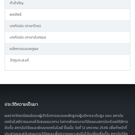
คำสำคัญ
ผลลัพธ์
บทคัดย่อ (ภาษาไทย)
บทคัดย่อ (ภาษาอังกฤษ)
หลักการและเหตุผล
วัตถุประสงค์
ประวัติความเป็นมา
ผลจากวิทยานิพนธ์ของผู้เข้ารับการอบรมหลักสูตรผู้บริหารระดับสูง ของ สถาบัน
เทคโนโลยีราชมงคลได้เสนอแนวทาง ในการพัฒนางานวิจัยของสถาบันฯโดยให้มีการ
จัดตั้ง สถาบันวิจัยและพัฒนาเทคโนโลยี ขึ้นเมื่อ วันที่ 12 มกราคม 2536 เพื่อทำหน้าที่
ประสานและสนับสนุนงานวิจัยและเพื่อความเหมาะสมจึงได้เปลี่ยนชื่อเป็น สถาบันวิจัย