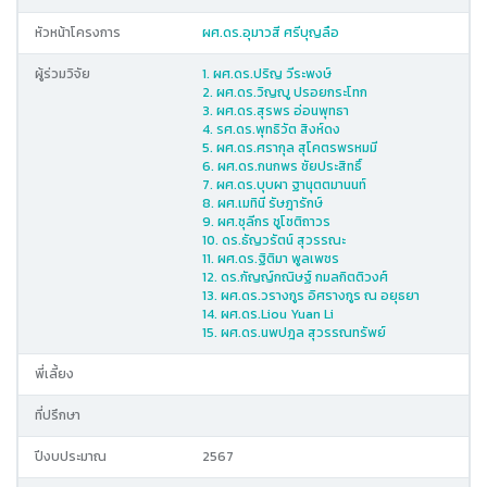
หัวหน้าโครงการ
ผศ.ดร.อุมาวสี ศรีบุญลือ
ผู้ร่วมวิจัย
1. ผศ.ดร.ปริญ วีระพงษ์
2. ผศ.ดร.วิญญู ปรอยกระโทก
3. ผศ.ดร.สุรพร อ่อนพุทธา
4. รศ.ดร.พุทธิวัต สิงห์ดง
5. ผศ.ดร.ศรากุล สุโคตรพรหมมี
6. ผศ.ดร.กนกพร ชัยประสิทธิ์
7. ผศ.ดร.บุบผา ฐานุตตมานนท์
8. ผศ.เมทินี รัษฎารักษ์
9. ผศ.ชุลีกร ชูโชติถาวร
10. ดร.ธัญวรัตน์ สุวรรณะ
11. ผศ.ดร.ฐิติมา พูลเพชร
12. ดร.กัญญ์กณิษฐ์ กมลกิตติวงศ์
13. ผศ.ดร.วรางกูร อิศรางกูร ณ อยุธยา
14. ผศ.ดร.Liou Yuan Li
15. ผศ.ดร.นพปฎล สุวรรณทรัพย์
พี่เลี้ยง
ที่ปรึกษา
ปีงบประมาณ
2567